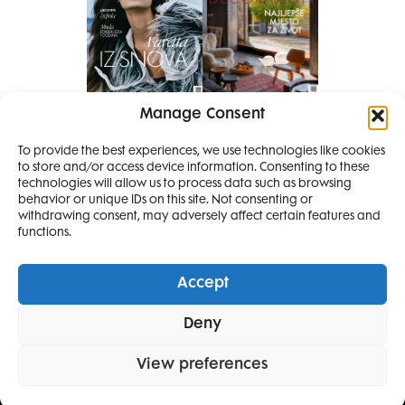
Manage Consent
Pretplati se na časopis
PRETPLATITE SE
To provide the best experiences, we use technologies like cookies
to store and/or access device information. Consenting to these
technologies will allow us to process data such as browsing
behavior or unique IDs on this site. Not consenting or
withdrawing consent, may adversely affect certain features and
functions.
Accept
Elle Projects
Elle Beauty Awards
Elle Style Awards
Deny
Horoskop
Elle stav
Lifestyle
Decoration
View preferences
POLITIKA PRIVATNOSTI
OPĆI UVJETI KORIŠTENJA
IMPRESSUM