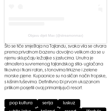
Objavu dijeli Max (@streamonmax)
Što se tiče smještaja na Tajlandu, svaka vila se otvara
prema privatnom bazenu dovoljno velikom da se u
njemu sklupčaju ležaljke s jastucima. Unutra je
atmosfera suvremenog tajlandskog stila- uglačana
tikovina i tkani ratan, s tonovima tirkizne i zelene
morske pjene. Kupaonice su na sličan način tropske,
s kišnim tuševima. Definitivno bi prvom ukazanom
prilikom posjetili ovaj primamljujući resort.
pop kultura
serija
luskuz