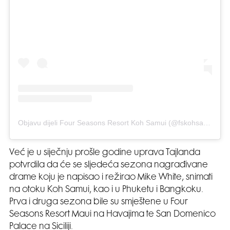
Objavu dijeli Four Seasons Resort Koh Samui (@fskohsamui)
Već je u siječnju prošle godine uprava Tajlanda
potvrdila da će se sljedeća sezona nagrađivane
drame koju je napisao i režirao Mike White, snimati
na otoku Koh Samui, kao i u Phuketu i Bangkoku.
Prva i druga sezona bile su smještene u Four
Seasons Resort Maui na Havajima te San Domenico
Palace na Siciliji.