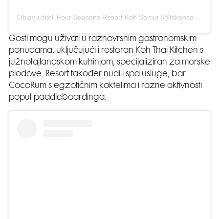
Objavu dijeli Four Seasons Resort Koh Samui (@fskohsamui)
Gosti mogu uživati u raznovrsnim gastronomskim
ponudama, uključujući i restoran Koh Thai Kitchen s
južnotajlandskom kuhinjom, specijaliziran za morske
plodove. Resort također nudi i spa usluge, bar
CocoRum s egzotičnim koktelima i razne aktivnosti
poput paddleboardinga.