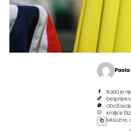
Paola
Kada je rij
besprijeko
obožavaju,
kraljice El
luksuzne, a