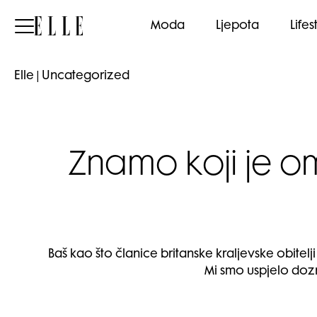
Elle
Moda
Ljepota
Lifes
Elle
|
Uncategorized
Znamo koji je om
Baš kao što članice britanske kraljevske obite
Mi smo uspjelo doznat