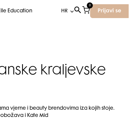
0
Elle Education
Prijavi se
tanske kraljevske
ama vjerne i beauty brendovima iza kojih stoje.
oji obožava i Kate Mid