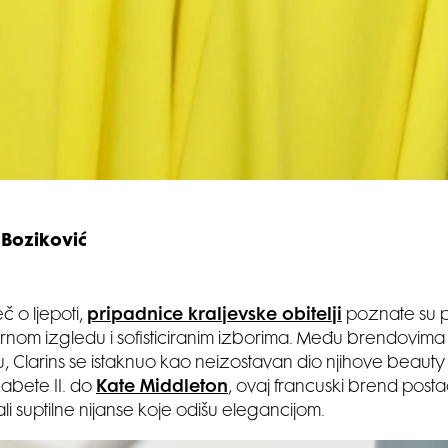
 Boziković
eč o ljepoti,
pripadnice kraljevske obitelji
poznate su 
rnom izgledu i sofisticiranim izborima. Među brendovima
 Clarins se istaknuo kao neizostavan dio njihove beauty 
izabete II. do
Kate Middleton
, ovaj francuski brend posta
li suptilne nijanse koje odišu elegancijom.