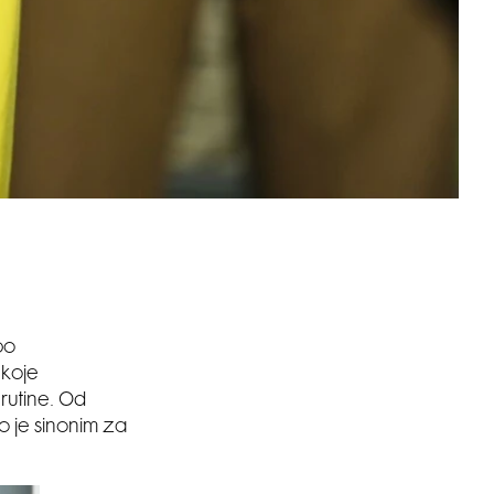
po
 koje
rutine. Od
o je sinonim za