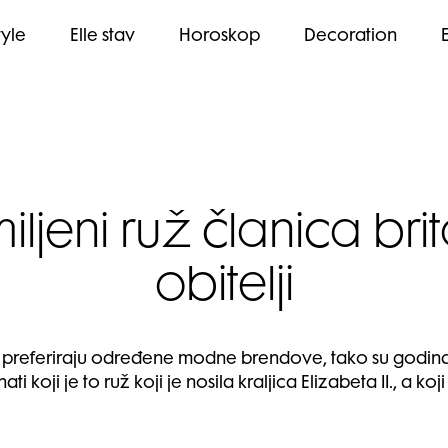
tyle
Elle stav
Horoskop
Decoration
iljeni ruž članica bri
obitelji
lji preferiraju određene modne brendove, tako su godin
i koji je to ruž koji je nosila kraljica Elizabeta II., a k