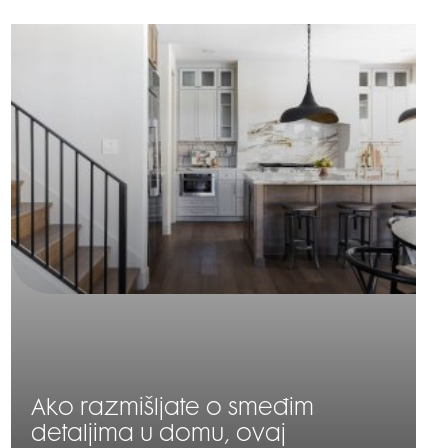
SMANJI
Ako razmišljate o smeđim
detaljima u domu, ovaj