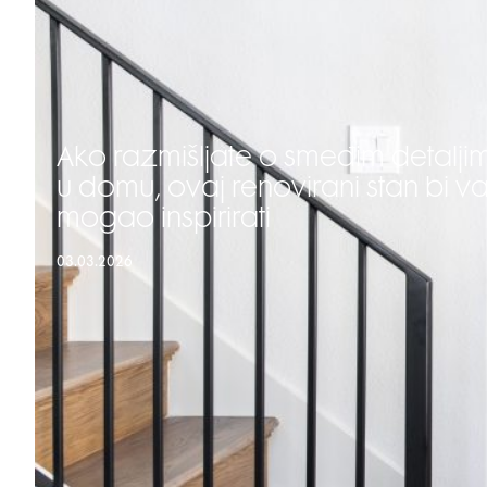
Ako razmišljate o smeđim detalji
u domu, ovaj renovirani stan bi v
mogao inspirirati
03.03.2026