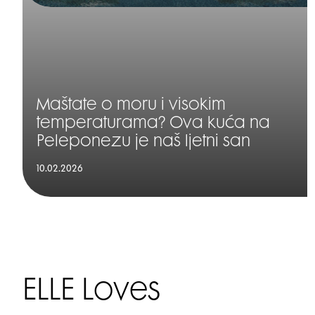
Maštate o moru i visokim
temperaturama? Ova kuća na
Peleponezu je naš ljetni san
10.02.2026
ELLE Loves