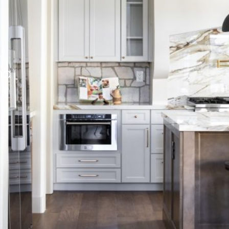
ma
as