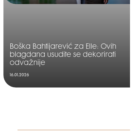
Boška Bahtijarević za Elle: Ovih
blagdana usudite se dekorirati
odvažnije
16.01.2026