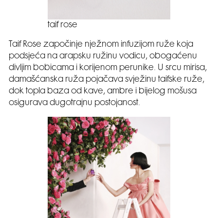
taif rose
Taif Rose započinje nježnom infuzijom ruže koja
podsjeća na arapsku ružinu vodicu, obogaćenu
divljim bobicama i korijenom perunike. U srcu mirisa,
damašćanska ruža pojačava svježinu taifske ruže,
dok topla baza od kave, ambre i bijelog mošusa
osigurava dugotrajnu postojanost.