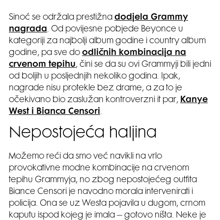
Sinoć se održala prestižna
dodjela Grammy
nagrada
. Od povijesne pobjede Beyonce u
kategoriji za najbolji album godine i country album
godine, pa sve do
odličnih kombinacija na
crvenom tepihu
, čini se da su ovi Grammyji bili jedni
od boljih u posljednjih nekoliko godina. Ipak,
nagrade nisu protekle bez drame, a za to je
očekivano bio zaslužan kontroverzni it par,
Kanye
West i Bianca Censori
.
Nepostojeća haljina
Možemo reći da smo već navikli na vrlo
provokativne modne kombinacije na crvenom
tepihu Grammyja, no zbog nepostojećeg outfita
Biance Censori je navodno morala intervenirati i
policija. Ona se uz Westa pojavila u dugom, crnom
kaputu ispod kojeg je imala – gotovo ništa. Neke je