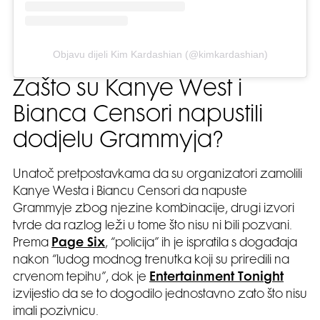
Objavu dijeli Kim Kardashian (@kimkardashian)
Zašto su Kanye West i
Bianca Censori napustili
dodjelu Grammyja?
Unatoč pretpostavkama da su organizatori zamolili
Kanye Westa i Biancu Censori da napuste
Grammyje zbog njezine kombinacije, drugi izvori
tvrde da razlog leži u tome što nisu ni bili pozvani.
Prema
Page Six
, “policija” ih je ispratila s događaja
nakon “ludog modnog trenutka koji su priredili na
crvenom tepihu”, dok je
Entertainment Tonight
izvijestio da se to dogodilo jednostavno zato što nisu
imali pozivnicu.