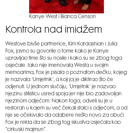
Kanye West i Bianca Censori
Kontrola nad imidžem
Westove bivše partnerice, Kim Kardashian i Julia
Fox, javno su govorile o tome kako je Kanye
upravljao time što su nosile i kako su se zbog toga
osjećale. Iako nije imenovala Westa u svojim
memoarima, Fox je pisala o poznatom dečku, kojeg
je nazvala ‘Umjetnik’, a koji joj je diktirao što će
odjenuti. U jednom slučaju, ‘Umjetnik’ je nazvao
njezinu stilisticu usred spoja jer nije bio zadovoljan
njezinom odjećom. Nakon toga, odveli su je u
restoran u kojem su već čekali stalci s odjećom, a od
nje se očekivalo da odabere nešto novo za obući.
Fox je rekla da se zbog tog iskustva osjećala kao
“cirkuski majmun”.