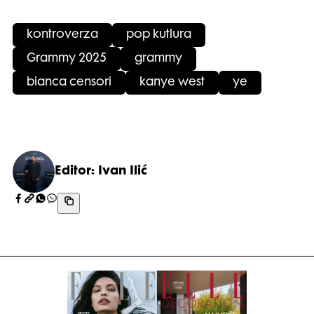
kontroverza
pop kutlura
Grammy 2025
grammy
bianca censori
kanye west
ye
Editor: Ivan Ilić