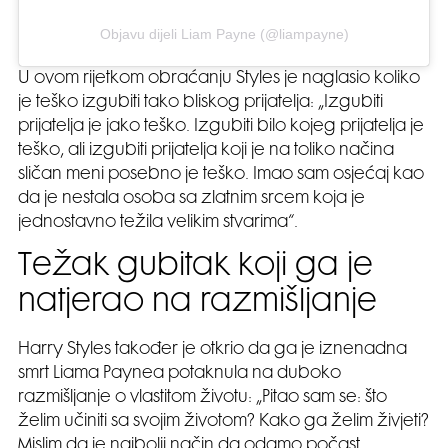
Objavu dijeli Liam Payne (@liampayne)
U ovom rijetkom obraćanju Styles je naglasio koliko
je teško izgubiti tako bliskog prijatelja: „Izgubiti
prijatelja je jako teško. Izgubiti bilo kojeg prijatelja je
teško, ali izgubiti prijatelja koji je na toliko načina
sličan meni posebno je teško. Imao sam osjećaj kao
da je nestala osoba sa zlatnim srcem koja je
jednostavno težila velikim stvarima“.
Težak gubitak koji ga je
natjerao na razmišljanje
Harry Styles također je otkrio da ga je iznenadna
smrt Liama Paynea potaknula na duboko
razmišljanje o vlastitom životu: „Pitao sam se: što
želim učiniti sa svojim životom? Kako ga želim živjeti?
Mislim da je najbolji način da odamo počast