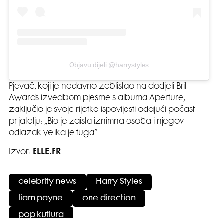
Objavu dijeli @harrystyles
Pjevač, koji je nedavno zablistao na dodjeli Brit
Awards izvedbom pjesme s albuma Aperture,
zaključio je svoje rijetke ispovijesti odajući počast
prijatelju: „Bio je zaista iznimna osoba i njegov
odlazak velika je tuga“.
Izvor:
ELLE.FR
celebrity news
Harry Styles
liam payne
one direction
pop kutlura