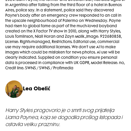
in Argentina after falling from the third floor of a hotel in Buenos
Aires, police say. In a statement, police said they discovered
Payne's body after an emergency crew responded to an call in
the upscale neighbourhood of Palermo on Wednesday. Payne
had risen to global fame as part of the much-loved boyband
created on the X Factor TV show in 2010, along with Harry Styles,
Louis Tomlinson, Niall Horan and Zayn Malik.,Image: 922680858,
License: Rights-managed, Restrictions: Editorial use, commercial
use may require additional licenses. We don't use AI to make
images which could be mistaken for news photos. AI use will be
clearly indicated. Supplied on condition you ensure personal
data is processed in compliance with UK GDPR, Model Release: no,
Credit line: SWNS / SWNS / Profimedia
Lea Obelić
Harry Styles progovorio je o smrti svog prijatelja
Liama Paynea, koja se dogodila prošlog listopada i
ostavila veliku prazninu.