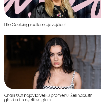
Ellie Goulding rodila je djevojčicu!
Charli XCX najavila veliku promjenu: Želi napustiti
glazbu i posvetiti se glumi