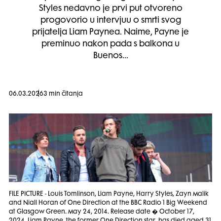
Styles nedavno je prvi put otvoreno
progovorio u intervjuu o smrti svog
prijatelja Liam Paynea. Naime, Payne je
preminuo nakon pada s balkona u
Buenos…
06.03.2026
3 min čitanja
FILE PICTURE - Louis Tomlinson, Liam Payne, Harry Styles, Zayn Malik
and Niall Horan of One Direction at the BBC Radio 1 Big Weekend
at Glasgow Green. May 24, 2014. Release date � October 17,
2024. Liam Payne, the former One Direction star, has died aged 31