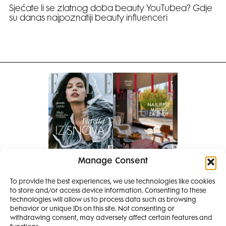
Sjećate li se zlatnog doba beauty YouTubea? Gdje
su danas najpoznatiji beauty influenceri
Manage Consent
Pretplati se na časopis
PRETPLATITE SE
To provide the best experiences, we use technologies like cookies
to store and/or access device information. Consenting to these
SMANJI
technologies will allow us to process data such as browsing
behavior or unique IDs on this site. Not consenting or
withdrawing consent, may adversely affect certain features and
4 IZDANJA