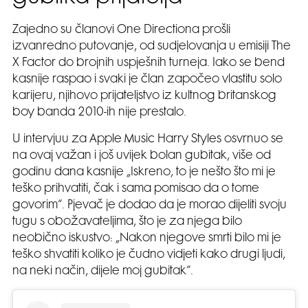
Zajedno su članovi One Directiona prošli
izvanredno putovanje, od sudjelovanja u emisiji The
X Factor do brojnih uspješnih turneja. Iako se bend
kasnije raspao i svaki je član započeo vlastitu solo
karijeru, njihovo prijateljstvo iz kultnog britanskog
boy banda 2010-ih nije prestalo.
U intervjuu za Apple Music Harry Styles osvrnuo se
na ovaj važan i još uvijek bolan gubitak, više od
godinu dana kasnije „Iskreno, to je nešto što mi je
teško prihvatiti, čak i sama pomisao da o tome
govorim“. Pjevač je dodao da je morao dijeliti svoju
tugu s obožavateljima, što je za njega bilo
neobično iskustvo: „Nakon njegove smrti bilo mi je
teško shvatiti koliko je čudno vidjeti kako drugi ljudi,
na neki način, dijele moj gubitak“.