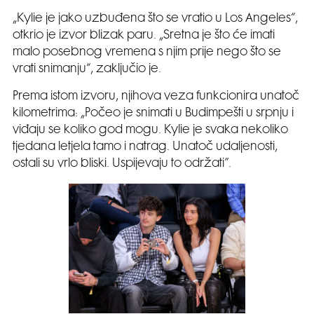
„Kylie je jako uzbuđena što se vratio u Los Angeles“,
otkrio je izvor blizak paru. „Sretna je što će imati
malo posebnog vremena s njim prije nego što se
vrati snimanju“, zaključio je.
Prema istom izvoru, njihova veza funkcionira unatoč
kilometrima: „Počeo je snimati u Budimpešti u srpnju i
viđaju se koliko god mogu. Kylie je svaka nekoliko
tjedana letjela tamo i natrag. Unatoč udaljenosti,
ostali su vrlo bliski. Uspijevaju to održati”.