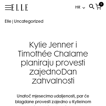
0
Elle
Elle
|
Uncategorized
Kylie Jenner i
Timothée Chalame
planiraju provesti
zajednoDan
zahvalnosti
Unatoč mjesecima udaljenosti, par će
blagdane provesti zajedno u Kylieinom