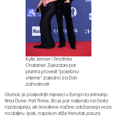
Kylie Jenner i Timothée
Chalamet: Zvjezdani par
planira provesti “posebno
vrijeme” zajedno za Dan
zahvalnosti
Glumac je posljednjih mjeseci u Europi na snimanju
filma Dune: Part Three, što je par natjeralo na česta
razdvajanja, ali i kreativne načine održavanja veze
na daljinu. Ipak, napokon stiže trenutak pauze.