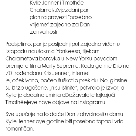
Kylie Jenner i Timothée
Chalamet: Zvjezdani par
planira provesti “posebno
vrijeme” zajedno za Dan
zahvalnosti
Podsjetimo, par je posljednji put zajedno viđen u
listopadu na utakmici Yankeesa, tijekom
Chalametova boravka u New Yorku povodom
premijere filma Marty Supreme. Kada ga nije bilo na
70. rođendanu Kris Jenner, internet
je, očekivano, počeo šuškati o prekidu. No, glasine
su brzo ugašene: „nisu istinite“, potvrdio je izvor, a
Kylie je dodatno umirila obožavatelje lajkajući
Timothéejeve nove objave na Instagramu.
Sve upućuje na to da će Dan zahvalnosti u domu
Kylie Jenner ove godine biti posebno topao i vrlo
romantičan.