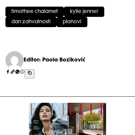
timothee chalamet
kylie jenner
dan zahvalnosti
planovi
Editor: Paola Boziković