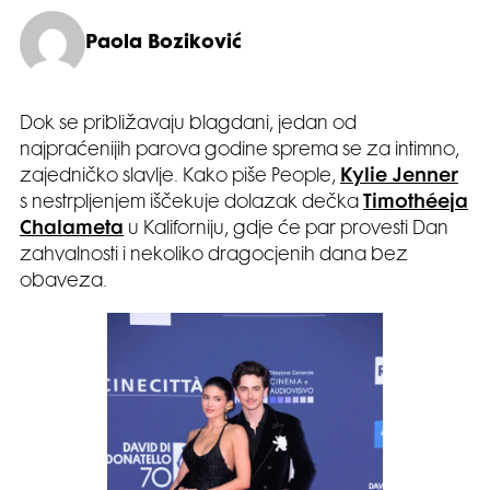
Paola Boziković
Dok se približavaju blagdani, jedan od
najpraćenijih parova godine sprema se za intimno,
zajedničko slavlje. Kako piše People,
Kylie Jenner
s nestrpljenjem iščekuje dolazak dečka
Timothéeja
Chalameta
u Kaliforniju, gdje će par provesti Dan
zahvalnosti i nekoliko dragocjenih dana bez
obaveza.