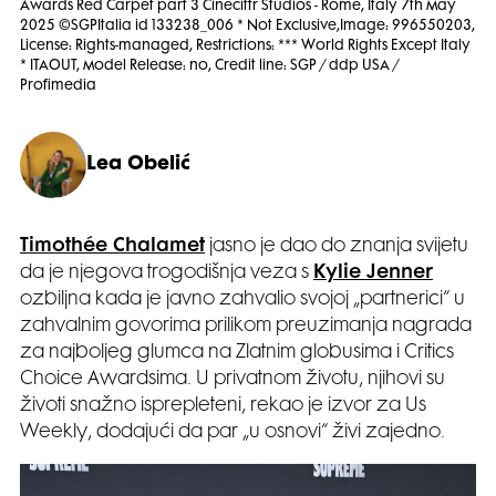
Awards Red Carpet part 3 Cinecittŕ Studios - Rome, Italy 7th May
2025 ©SGPItalia id 133238_006 * Not Exclusive,Image: 996550203,
License: Rights-managed, Restrictions: *** World Rights Except Italy
* ITAOUT, Model Release: no, Credit line: SGP / ddp USA /
Profimedia
Lea Obelić
Timothée Chalamet
jasno je dao do znanja svijetu
da je njegova trogodišnja veza s
Kylie Jenner
ozbiljna kada je javno zahvalio svojoj „partnerici“ u
zahvalnim govorima prilikom preuzimanja nagrada
za najboljeg glumca na Zlatnim globusima i Critics
Choice Awardsima. U privatnom životu, njihovi su
životi snažno isprepleteni, rekao je izvor za Us
Weekly, dodajući da par „u osnovi“ živi zajedno.