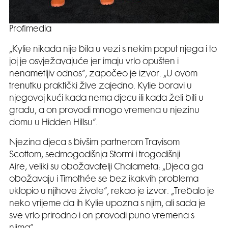
Profimedia
„Kylie nikada nije bila u vezi s nekim poput njega i to
joj je osvježavajuće jer imaju vrlo opušten i
nenametljiv odnos“, započeo je izvor. „U ovom
trenutku praktički žive zajedno. Kylie boravi u
njegovoj kući kada nema djecu ili kada želi biti u
gradu, a on provodi mnogo vremena u njezinu
domu u Hidden Hillsu“.
Njezina djeca s bivšim partnerom Travisom
Scottom, sedmogodišnja Stormi i trogodišnji
Aire, veliki su obožavatelji Chalameta: „Djeca ga
obožavaju i Timothée se bez ikakvih problema
uklopio u njihove živote“, rekao je izvor. „Trebalo je
neko vrijeme da ih Kylie upozna s njim, ali sada je
sve vrlo prirodno i on provodi puno vremena s