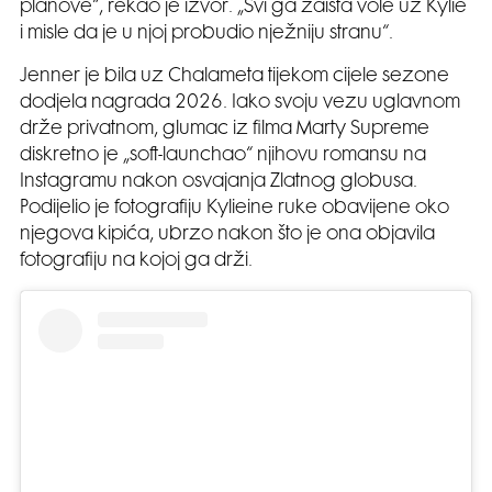
planove“, rekao je izvor. „Svi ga zaista vole uz Kylie
i misle da je u njoj probudio nježniju stranu“.
Jenner je bila uz Chalameta tijekom cijele sezone
dodjela nagrada 2026. Iako svoju vezu uglavnom
drže privatnom, glumac iz filma Marty Supreme
diskretno je „soft-launchao“ njihovu romansu na
Instagramu nakon osvajanja Zlatnog globusa.
Podijelio je fotografiju Kylieine ruke obavijene oko
njegova kipića, ubrzo nakon što je ona objavila
fotografiju na kojoj ga drži.