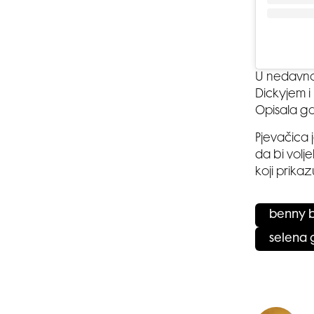
U nedavnom
Dickyjem i
Opisala ga 
Pjevačica j
da bi volje
koji prika
benny 
selena