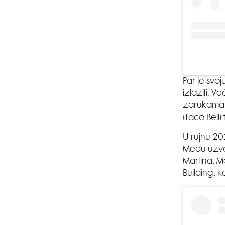
Par je svo
izlaziti. 
zarukama, 
(Taco Bell
U rujnu 20
Među uzvan
Martina, M
Building, k