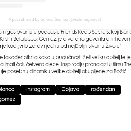
A post shared by Selena Gomez (@selenagomez)
 gostovanju u podcastu Friends Keep Secrets, koji Blanco
 Kristin Batalucco, Gomez je otvoreno govorila o njihovo
je kao „vrlo zdrav i jednu od najboljih stvari u životu“.
e također otkrila kako u budućnosti želi veliku obitelj te 
la imati čak četvero djece. Inspiraciju pronalazi u filmu Th
zuje posebnu dinamiku velike obitelji okupljene za Božić.
blanco
instagram
Objava
rođendan
 gomez