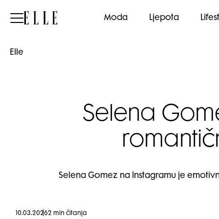
Elle
Moda
Ljepota
Lifes
Elle
Selena Gomez
romanti
Selena Gomez na Instagramu je emotivno
10.03.2026
2 min čitanja