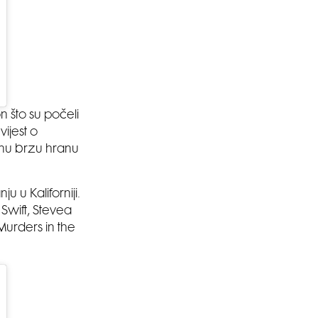
n što su počeli
ijest o
jenu brzu hranu
 u Kaliforniji.
Swift, Stevea
Murders in the