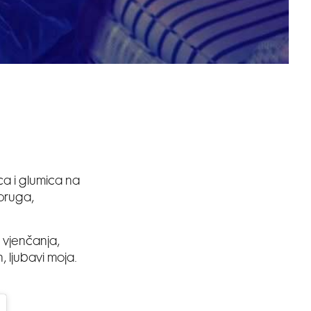
ca i glumica na
pruga,
 vjenčanja,
 ljubavi moja.