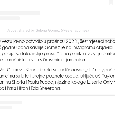
A post shared by Selena Gomez (@selenagomez)
ju vezu javno potvrdio u prosincu 2023., šest mjeseci nako
Već godinu dana kasnije Gomez je na Instagramu objavila i v
podijelivši fotografije prosidbe na pikniku uz svoju omil
) te zaručnički prsten s brušenim dijamantom.
25. Gomez i Blanco izrekli su sudbonosno „da“ na vjenčanju
icima su bile i brojne poznate osobe, uključujući Taylor 
artina Shorta i Paula Rudda, njezine kolege iz serije Only 
ao i Paris Hilton i Eda Sheerana.