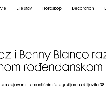
tyle
Elle stav
Horoskop
Decoration
 i Benny Blanco razn
čnom rođendanskom
m objavom i romantičnim fotografijama obilježila 38