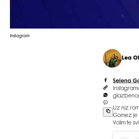
Instagram
Lea O
Selena 
Instagram
glazbeno
Uz niz rom
Gomez je n
Volim te sv