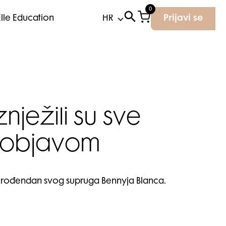
0
Elle Education
Prijavi se
ježili su sve
 objavom
. rođendan svog supruga Bennyja Blanca.