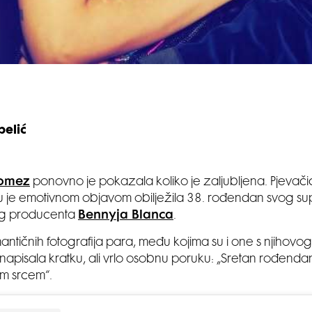
belić
Gomez
ponovno je pokazala koliko je zaljubljena. Pjevači
u je emotivnom objavom obilježila 38. rođendan svog su
g producenta
Bennyja Blanca
.
antičnih fotografija para, među kojima su i one s njihovog
apisala kratku, ali vrlo osobnu poruku: „Sretan rođendan,
im srcem“.