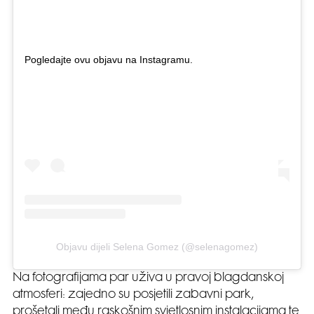
Pogledajte ovu objavu na Instagramu.
Objavu dijeli Selena Gomez (@selenagomez)
Na fotografijama par uživa u pravoj blagdanskoj
atmosferi: zajedno su posjetili zabavni park,
prošetali među raskošnim svjetlosnim instalacijama te