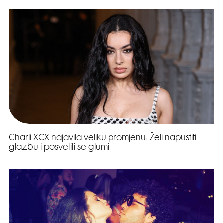
Charli XCX najavila veliku promjenu: Želi napustiti
glazbu i posvetiti se glumi