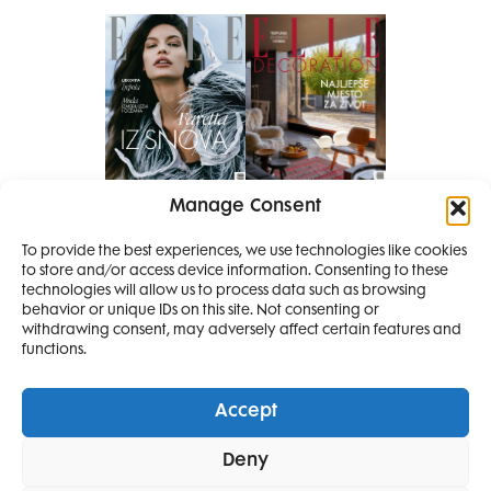
Manage Consent
Pretplati se na časopis
PRETPLATITE SE
To provide the best experiences, we use technologies like cookies
to store and/or access device information. Consenting to these
SMANJI
technologies will allow us to process data such as browsing
behavior or unique IDs on this site. Not consenting or
withdrawing consent, may adversely affect certain features and
4 IZDANJA
functions.
MAGAZINA ELLE
I 2 IZDANJA ELLE
Accept
DECORATIONA +
Elle Projects
Elle Beauty Awards
Elle Style Awards
Deny
Horoskop
Elle stav
Lifestyle
Decoration
POKLON
ZA