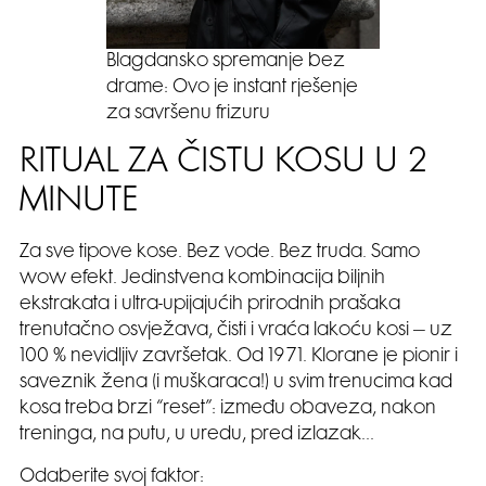
Blagdansko spremanje bez
drame: Ovo je instant rješenje
za savršenu frizuru
RITUAL ZA ČISTU KOSU U 2
MINUTE
Za sve tipove kose. Bez vode. Bez truda. Samo
wow efekt. Jedinstvena kombinacija biljnih
ekstrakata i ultra-upijajućih prirodnih prašaka
trenutačno osvježava, čisti i vraća lakoću kosi – uz
100 % nevidljiv završetak. Od 1971. Klorane je pionir i
saveznik žena (i muškaraca!) u svim trenucima kad
kosa treba brzi “reset”: između obaveza, nakon
treninga, na putu, u uredu, pred izlazak…
Odaberite svoj faktor: