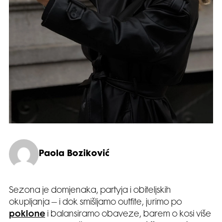
Paola Boziković
Sezona je domjenaka, partyja i obiteljskih
okupljanja – i dok smišljamo outfite, jurimo po
poklone
i balansiramo obaveze, barem o kosi više