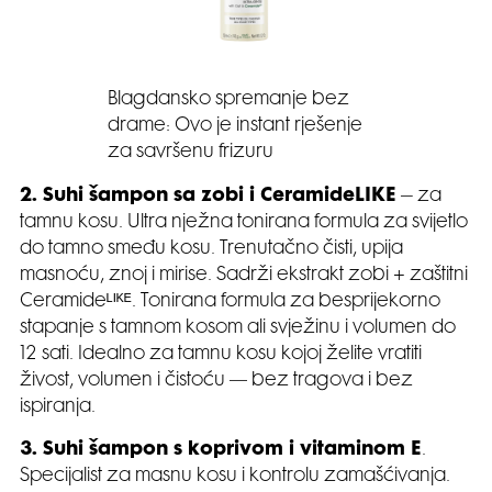
Blagdansko spremanje bez
drame: Ovo je instant rješenje
za savršenu frizuru
2. Suhi šampon sa zobi i CeramideLIKE
– za
tamnu kosu. Ultra nježna tonirana formula za svijetlo
do tamno smeđu kosu. Trenutačno čisti, upija
masnoću, znoj i mirise. Sadrži ekstrakt zobi + zaštitni
Ceramideᴸᴵᴷᴱ. Tonirana formula za besprijekorno
stapanje s tamnom kosom ali svježinu i volumen do
12 sati. Idealno za tamnu kosu kojoj želite vratiti
živost, volumen i čistoću — bez tragova i bez
ispiranja.
3. Suhi šampon s koprivom i vitaminom E
.
Specijalist za masnu kosu i kontrolu zamašćivanja.