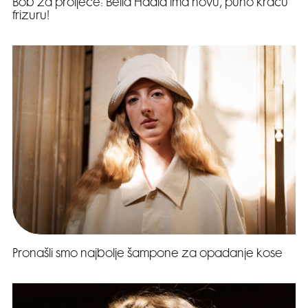
Bob za proljeće: Bella Hadid ima novu, puno kraću
frizuru!
Pronašli smo najbolje šampone za opadanje kose