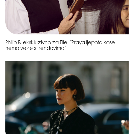
Philip B. ekskluzivno za Elle: ”Prava ljepota kose
nema veze s trendovima”