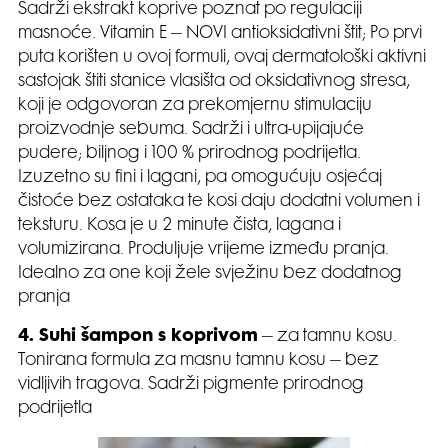
Sadrži ekstrakt koprive poznat po regulaciji
masnoće. Vitamin E – NOVI antioksidativni štit; Po prvi
puta korišten u ovoj formuli, ovaj dermatološki aktivni
sastojak štiti stanice vlasišta od oksidativnog stresa,
koji je odgovoran za prekomjernu stimulaciju
proizvodnje sebuma. Sadrži i ultra-upijajuće
pudere; biljnog i 100 % prirodnog podrijetla.
Izuzetno su fini i lagani, pa omogućuju osjećaj
čistoće bez ostataka te kosi daju dodatni volumen i
teksturu. Kosa je u 2 minute čista, lagana i
volumizirana. Produljuje vrijeme između pranja.
Idealno za one koji žele svježinu bez dodatnog
pranja
4. Suhi šampon s koprivom
– za tamnu kosu.
Tonirana formula za masnu tamnu kosu – bez
vidljivih tragova. Sadrži pigmente prirodnog
podrijetla