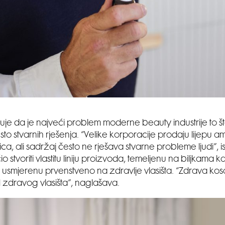
jeruje da je najveći problem moderne beauty industrije to 
esto stvarnih rješenja. “Velike korporacije prodaju lijepu 
ica, ali sadržaj često ne rješava stvarne probleme ljudi”, i
o stvoriti vlastitu liniju proizvoda, temeljenu na biljkama 
 i usmjerenu prvenstveno na zdravlje vlasišta. “Zdrava kos
 zdravog vlasišta”, naglašava.