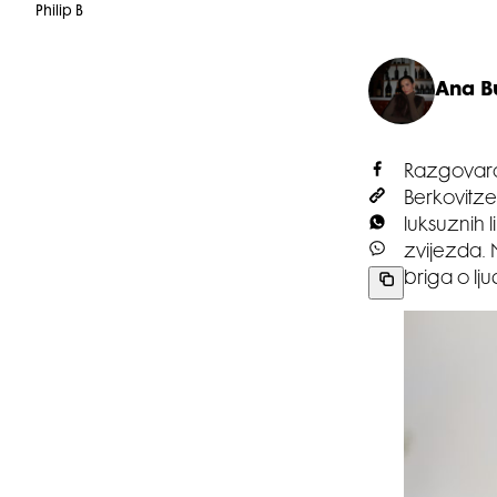
Philip B
Ana B
Razgovaral
Berkovitze
luksuznih l
zvijezda. 
briga o lj