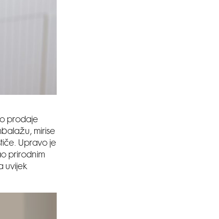
što prodaje
ambalažu, mirise
stiče. Upravo je
kao prirodnim
a uvijek