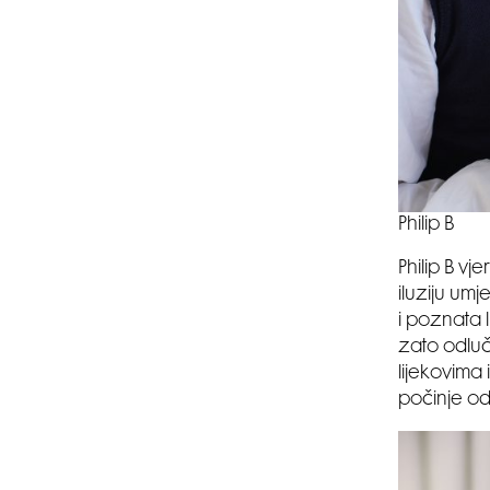
Philip B
Philip B v
iluziju umj
i poznata l
zato odluči
lijekovima
počinje od