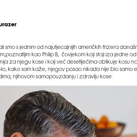
urazer
i smo s jednim od najutjecajnijih američkih frizera današn
m,poznatijim kao Philip B, čovjekom koji stoji iza jedne od
inija za njegu kose i koji već desetljećima oblikuje kosu na
No, kako sam kaže, njegov posao nikada nije bio samo es
udima, njihovom samopouzdanju i zdravlju kose.