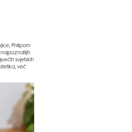
jice, Philipom
 najpoznatijih
jvećih svjetskih
tetika, već