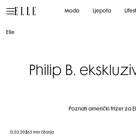
Elle
Moda
Ljepota
Lifes
Elle
Philip B. eksklu
Poznati američki frizer za 
12.03.2026
5 min čitanja