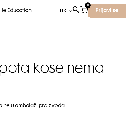
0
Elle Education
Prijavi se
ljepota kose nema
, a ne u ambalaži proizvoda.