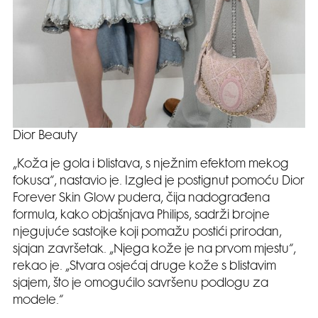
Dior Beauty
„Koža je gola i blistava, s nježnim efektom mekog
fokusa“, nastavio je. Izgled je postignut pomoću Dior
Forever Skin Glow pudera, čija nadograđena
formula, kako objašnjava Philips, sadrži brojne
njegujuće sastojke koji pomažu postići prirodan,
sjajan završetak. „Njega kože je na prvom mjestu“,
rekao je. „Stvara osjećaj druge kože s blistavim
sjajem, što je omogućilo savršenu podlogu za
modele.“