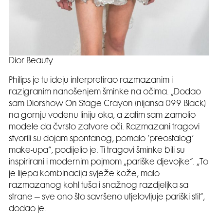
Dior Beauty
Philips je tu ideju interpretirao razmazanim i
razigranim nanošenjem šminke na očima. „Dodao
sam Diorshow On Stage Crayon (nijansa 099 Black)
na gornju vodenu liniju oka, a zatim sam zamolio
modele da čvrsto zatvore oči. Razmazani tragovi
stvorili su dojam spontanog, pomalo ‘preostalog’
make-upa“, podijelio je. Ti tragovi šminke bili su
inspirirani i modernim pojmom „pariške djevojke“. „To
je lijepa kombinacija svježe kože, malo
razmazanog kohl tuša i snažnog razdjeljka sa
strane – sve ono što savršeno utjelovljuje pariški stil“,
dodao je.