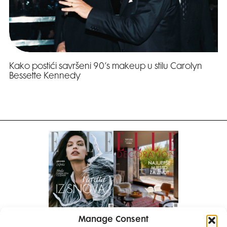
Kako postići savršeni 90’s makeup u stilu Carolyn
Bessette Kennedy
Manage Consent
Pretplati se na časopis