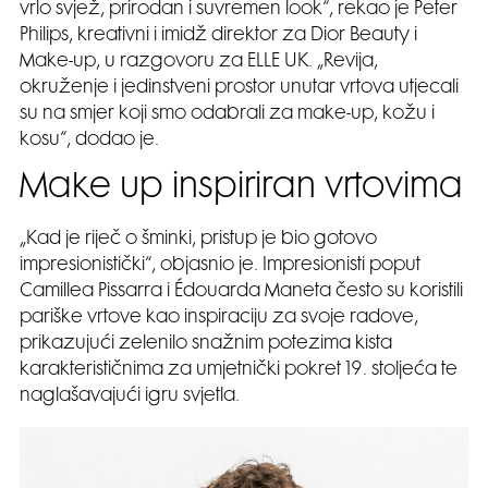
vrlo svjež, prirodan i suvremen look“, rekao je Peter
Philips, kreativni i imidž direktor za Dior Beauty i
Make-up, u razgovoru za ELLE UK. „Revija,
okruženje i jedinstveni prostor unutar vrtova utjecali
su na smjer koji smo odabrali za make-up, kožu i
kosu“, dodao je.
Make up inspiriran vrtovima
„Kad je riječ o šminki, pristup je bio gotovo
impresionistički“, objasnio je. Impresionisti poput
Camillea Pissarra i Édouarda Maneta često su koristili
pariške vrtove kao inspiraciju za svoje radove,
prikazujući zelenilo snažnim potezima kista
karakterističnima za umjetnički pokret 19. stoljeća te
naglašavajući igru svjetla.