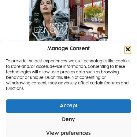
Manage Consent
Pretplati se na časopis
To provide the best experiences, we use technologies like cookies
PRETPLATITE SE
to store and/or access device information. Consenting to these
SMANJI
technologies will allow us to process data such as browsing
behavior or unique IDs on this site. Not consenting or
withdrawing consent, may adversely affect certain features and
4 IZDANJA
functions.
MAGAZINA ELLE
I 2 IZDANJA ELLE
Accept
DECORATIONA +
Elle Projects
Elle Beauty Awards
Elle Style Awards
Deny
POKLON
ZA
Horoskop
Elle stav
Lifestyle
Decoration
SAMO
49,99
View preferences