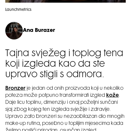
Launchmetrics
Ana Burazer
Tajna svježeg i toplog tena
koji izgleda kao da ste
upravo stigli s odmora.
Bronzer
je jedan od onih proizvoda koji u nekoliko
poteza može potpuno transformirati izgled
kože
.
Daje licu toplinu, dimenziju i onaj poželjni sunčani
sjaj zbog kojeg ten izgleda svježije i zdravije.
Upravo zato bronzeri su nezaobilazan dio mnogih
make-up rutina, posebno u toplijim mjesecima kada
želimo postići prirodan, osunčan izgled.