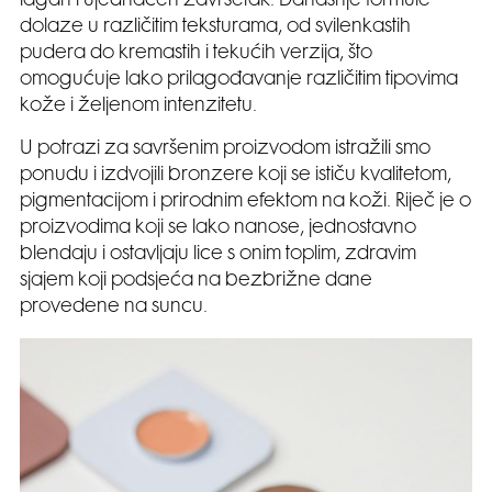
lagan i ujednačen završetak. Današnje formule
dolaze u različitim teksturama, od svilenkastih
pudera do kremastih i tekućih verzija, što
omogućuje lako prilagođavanje različitim tipovima
kože i željenom intenzitetu.
U potrazi za savršenim proizvodom istražili smo
ponudu i izdvojili bronzere koji se ističu kvalitetom,
pigmentacijom i prirodnim efektom na koži. Riječ je o
proizvodima koji se lako nanose, jednostavno
blendaju i ostavljaju lice s onim toplim, zdravim
sjajem koji podsjeća na bezbrižne dane
provedene na suncu.