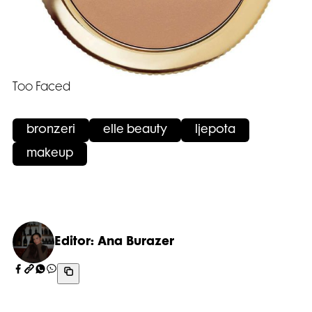
Too Faced
bronzeri
elle beauty
ljepota
makeup
Editor: Ana Burazer