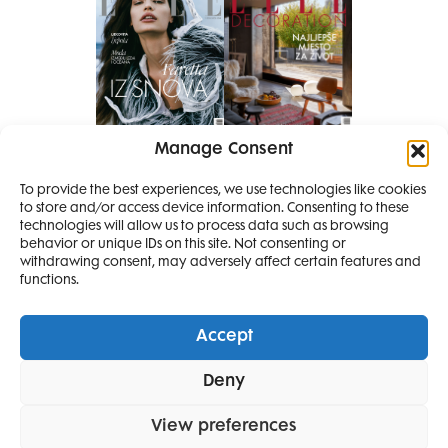
Manage Consent
Pretplati se na časopis
PRETPLATITE SE
To provide the best experiences, we use technologies like cookies
to store and/or access device information. Consenting to these
SMANJI
technologies will allow us to process data such as browsing
behavior or unique IDs on this site. Not consenting or
withdrawing consent, may adversely affect certain features and
4 IZDANJA
functions.
MAGAZINA ELLE
I 2 IZDANJA ELLE
Accept
DECORATIONA +
Elle Projects
Elle Beauty Awards
Elle Style Awards
Deny
Horoskop
Elle stav
Lifestyle
Decoration
POKLON
ZA
SAMO
49,99
View preferences
POLITIKA PRIVATNOSTI
OPĆI UVJETI KORIŠTENJA
IMPRESSUM