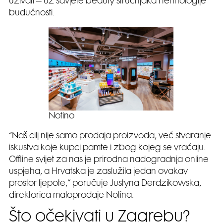
uživati – uz savjete beauty stručnjaka i tehnologije
budućnosti.
Notino
“Naš cilj nije samo prodaja proizvoda, već stvaranje
iskustva koje kupci pamte i zbog kojeg se vraćaju.
Offline svijet za nas je prirodna nadogradnja online
uspjeha, a Hrvatska je zaslužila jedan ovakav
prostor ljepote,” poručuje Justyna Derdzikowska,
direktorica maloprodaje Notina.
Što očekivati u Zagrebu?