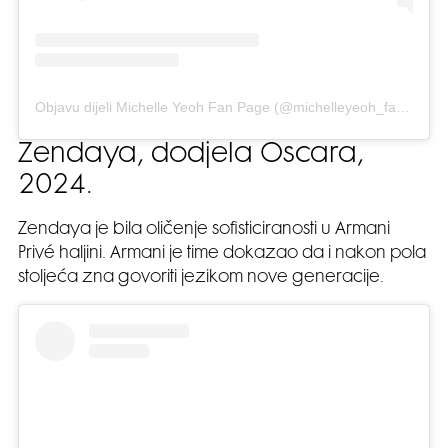
Objavu dijeli Michelle Yeoh Fan Page (@michelleyeoh_fan_page)
Zendaya, dodjela Oscara,
2024.
Zendaya je bila oličenje sofisticiranosti u Armani
Privé haljini. Armani je time dokazao da i nakon pola
stoljeća zna govoriti jezikom nove generacije.