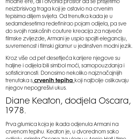
modne ere, ali i otvorila prostor da se prisjetimo
neizbrisivog traga koji je ostavio na crvenim
tepisima diljem svijeta. Od trenutka kada je u
sedamdesetima redefinirao pojam odijela, pa sve
do svojih raskošnih couture kreacija za najveće
filmske zvijezde, Armani je uspio spojiti eleganciju,
suvremenost i filmski glamur u jedinstven modni jezik.
Kroz više od pet desetljeća karijere njegove su
haljine i odijela bili simbol moći, samopouzdanja i
sofisticiranosti. Donosimo nekoliko najznačajnijih
trenutaka s
crvenih tepiha
koji najbolje oslikavaju
njegov nepogrešivi ukus.
Diane Keaton, dodjela Oscara,
1978.
Prva glumica koja je ikada odjenula Armani na
crvenom tepihu. Keaton je, u dvorednom sako