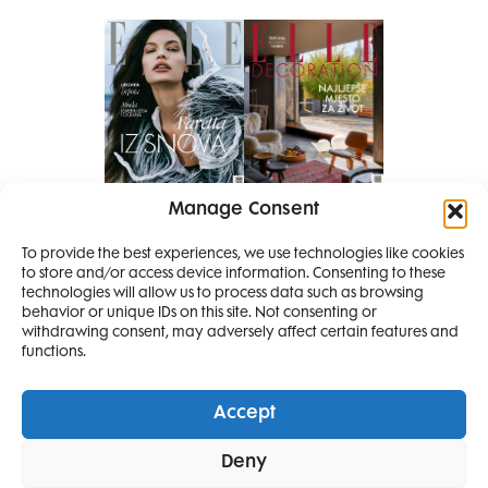
Manage Consent
Pretplati se na časopis
To provide the best experiences, we use technologies like cookies
PRETPLATITE SE
to store and/or access device information. Consenting to these
SMANJI
technologies will allow us to process data such as browsing
behavior or unique IDs on this site. Not consenting or
withdrawing consent, may adversely affect certain features and
4 IZDANJA
functions.
MAGAZINA ELLE
I 2 IZDANJA ELLE
Accept
DECORATIONA +
Elle Projects
Elle Beauty Awards
Elle Style Awards
Deny
POKLON
ZA
Horoskop
Elle stav
Lifestyle
Decoration