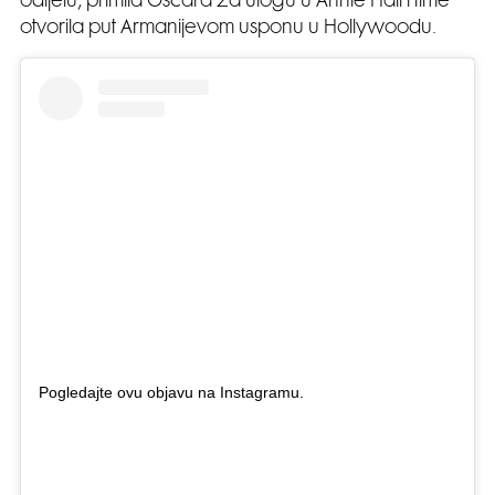
odijelu, primila Oscara za ulogu u Annie Hall i time
otvorila put Armanijevom usponu u Hollywoodu.
Pogledajte ovu objavu na Instagramu.