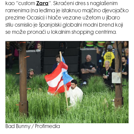
kao ‘’custom
Zara
’’. Skraćeni dres s naglašenim
ramenima (na leđima je istaknuo majčino djevojačko
prezime Ocasio) i hlače vezane užetom u jíbaro
stilu osmislio je španjolski globalni modni brend koji
se može pronaći u lokalnim shopping centrima.
Bad Bunny / Profimedia