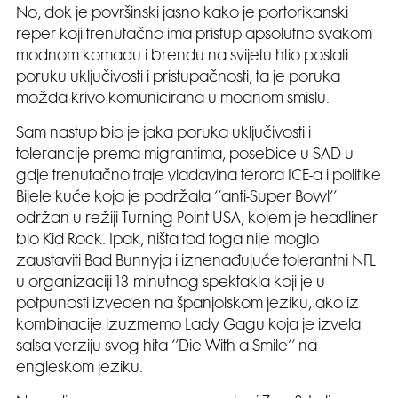
No, dok je površinski jasno kako je portorikanski
reper koji trenutačno ima pristup apsolutno svakom
modnom komadu i brendu na svijetu htio poslati
poruku uključivosti i pristupačnosti, ta je poruka
možda krivo komunicirana u modnom smislu.
Sam nastup bio je jaka poruka uključivosti i
tolerancije prema migrantima, posebice u SAD-u
gdje trenutačno traje vladavina terora ICE-a i politike
Bijele kuće koja je podržala ‘’anti-Super Bowl’’
održan u režiji Turning Point USA, kojem je headliner
bio Kid Rock. Ipak, ništa tod toga nije moglo
zaustaviti Bad Bunnyja i iznenađujuće tolerantni NFL
u organizaciji 13-minutnog spektakla koji je u
potpunosti izveden na španjolskom jeziku, ako iz
kombinacije izuzmemo Lady Gagu koja je izvela
salsa verziju svog hita ‘’Die With a Smile’’ na
engleskom jeziku.