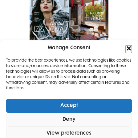
Manage Consent
Pretplati se na časopis
PRETPLATITE SE
To provide the best experiences, we use technologies like cookies
to store and/or access device information. Consenting to these
SMANJI
technologies will allow us to process data such as browsing
behavior or unique IDs on this site. Not consenting or
withdrawing consent, may adversely affect certain features and
4 IZDANJA
functions.
MAGAZINA ELLE
I 2 IZDANJA ELLE
Accept
DECORATIONA +
Elle Projects
Elle Beauty Awards
Elle Style Awards
Deny
Horoskop
Elle stav
Lifestyle
Decoration
POKLON
ZA
SAMO
49,99
View preferences
POLITIKA PRIVATNOSTI
OPĆI UVJETI KORIŠTENJA
IMPRESSUM