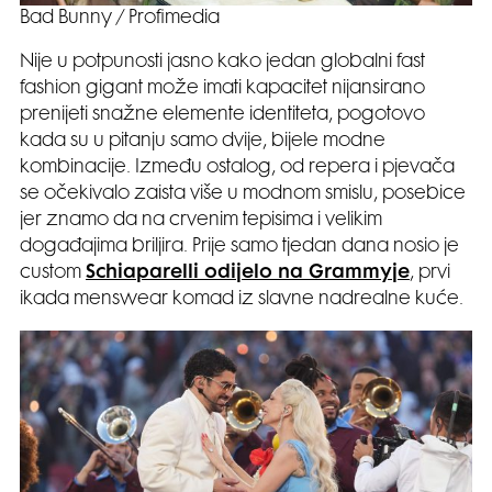
Bad Bunny / Profimedia
Nije u potpunosti jasno kako jedan globalni fast
fashion gigant može imati kapacitet nijansirano
prenijeti snažne elemente identiteta, pogotovo
kada su u pitanju samo dvije, bijele modne
kombinacije. Između ostalog, od repera i pjevača
se očekivalo zaista više u modnom smislu, posebice
jer znamo da na crvenim tepisima i velikim
događajima briljira. Prije samo tjedan dana nosio je
custom
Schiaparelli odijelo na Grammyje
, prvi
ikada menswear komad iz slavne nadrealne kuće.