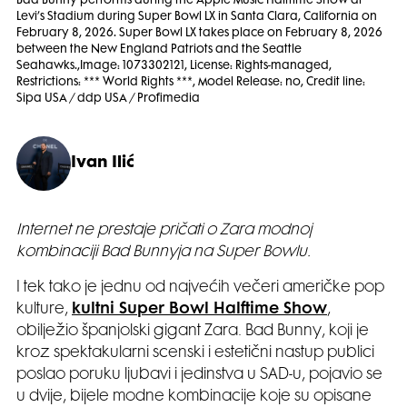
Bad Bunny performs during the Apple Music Halftime Show at
Levi’s Stadium during Super Bowl LX in Santa Clara, California on
February 8, 2026. Super Bowl LX takes place on February 8, 2026
between the New England Patriots and the Seattle
Seahawks.,Image: 1073302121, License: Rights-managed,
Restrictions: *** World Rights ***, Model Release: no, Credit line:
Sipa USA / ddp USA / Profimedia
Ivan Ilić
Internet ne prestaje pričati o Zara modnoj
kombinaciji Bad Bunnyja na Super Bowlu.
I tek tako je jednu od najvećih večeri američke pop
kulture,
kultni Super Bowl Halftime Show
,
obilježio španjolski gigant Zara. Bad Bunny, koji je
kroz spektakularni scenski i estetični nastup publici
poslao poruku ljubavi i jedinstva u SAD-u, pojavio se
u dvije, bijele modne kombinacije koje su opisane