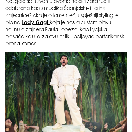
No, gdje se u svemu ovome nalazi Zara? Je li
odabrana kao simbolika Španjolske i Latinx
zajednice? Ako je o tome riječ, uspješniji styling je
bio na
Lady Gagi
koja je nosila custom plavu
haljinu dizajnera Raula Lopeza, kao i vojska
plesača koju je za ovu priliku odijevao portorikanski
brend Yomas.