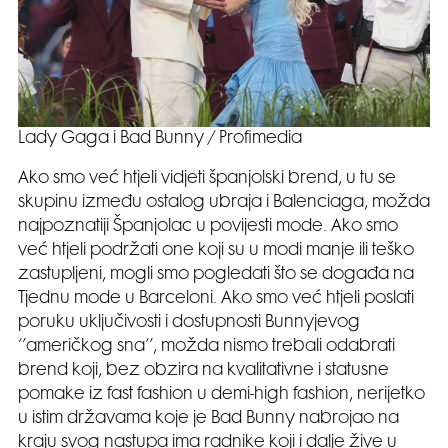
Lady Gaga i Bad Bunny / Profimedia
Ako smo već htjeli vidjeti španjolski brend, u tu se
skupinu između ostalog ubraja i Balenciaga, možda
najpoznatiji Španjolac u povijesti mode. Ako smo
već htjeli podržati one koji su u modi manje ili teško
zastupljeni, mogli smo pogledati što se događa na
Tjednu mode u Barceloni. Ako smo već htjeli poslati
poruku uključivosti i dostupnosti Bunnyjevog
‘’američkog sna’’, možda nismo trebali odabrati
brend koji, bez obzira na kvalitativne i statusne
pomake iz fast fashion u demi-high fashion, nerijetko
u istim državama koje je Bad Bunny nabrojao na
kraju svog nastupa ima radnike koji i dalje žive u