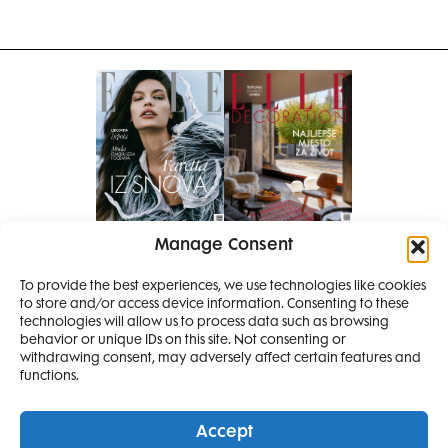
Manage Consent
Pretplati se na časopis
To provide the best experiences, we use technologies like cookies
PRETPLATITE SE
to store and/or access device information. Consenting to these
SMANJI
technologies will allow us to process data such as browsing
behavior or unique IDs on this site. Not consenting or
withdrawing consent, may adversely affect certain features and
4 IZDANJA
functions.
MAGAZINA ELLE
I 2 IZDANJA ELLE
Accept
DECORATIONA +