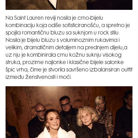
Na Saint Lauren reviji nosila je crno-bijelu
kombinaciju koja odiše sofisticiranošću, a spretno je
spojila romantičnu bluzu sa suknjom u rock stilu.
Nosila je bijelu bluzu s voluminoznim rukavima i
velikim, dramatičnim detaljem na prednjem dijelu,a
uz nju je kombinirala crnu kožnu suknju visokog
struka, prozirne najlonke i klasične bijele salonke
špic vrha, čime je stvorila savršeno izbalansiran outfit
između ženstvenosti i moći.