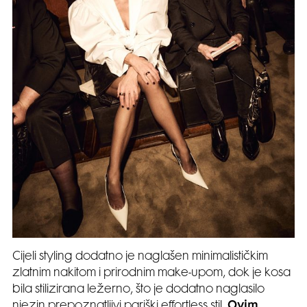
Cijeli styling dodatno je naglašen minimalističkim
zlatnim nakitom i prirodnim make-upom, dok je kosa
bila stilizirana ležerno, što je dodatno naglasilo
njezin prepoznatljivi pariški effortless stil.
Ovim