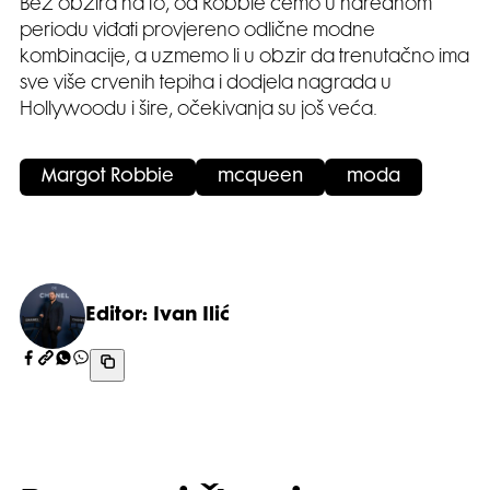
Bez obzira na to, od Robbie ćemo u narednom
periodu viđati provjereno odlične modne
kombinacije, a uzmemo li u obzir da trenutačno ima
sve više crvenih tepiha i dodjela nagrada u
Hollywoodu i šire, očekivanja su još veća.
Margot Robbie
mcqueen
moda
Editor: Ivan Ilić