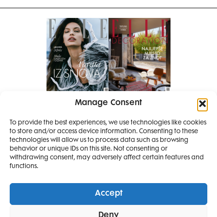
Manage Consent
Pretplati se na časopis
PRETPLATITE SE
To provide the best experiences, we use technologies like cookies
to store and/or access device information. Consenting to these
SMANJI
technologies will allow us to process data such as browsing
behavior or unique IDs on this site. Not consenting or
withdrawing consent, may adversely affect certain features and
4 IZDANJA
functions.
MAGAZINA ELLE
I 2 IZDANJA ELLE
Accept
DECORATIONA +
Elle Projects
Elle Beauty Awards
Elle Style Awards
Deny