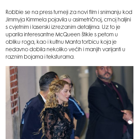
Robbie se na press turneji za novi film i snimanju kod
Jimmyja Kimmela pojavila u asimetričnoj, crnoj haljini
s cvjetnim i laserski izrezanim detaljima. Uz to je
uparila interesantne McQueen štikle s petom u
obliku roga, kao i kultnu Manta torbicu koja je
nedavno dobila nekoliko većih i manjih varijanti u
raznim bojama i teksturama.