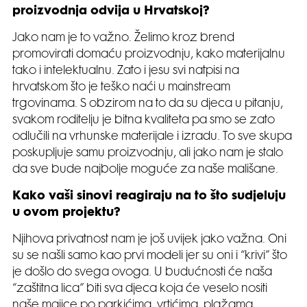
proizvodnja odvija u Hrvatskoj?
Jako nam je to važno. Želimo kroz brend
promovirati domaću proizvodnju, kako materijalnu
tako i intelektualnu. Zato i jesu svi natpisi na
hrvatskom što je teško naći u mainstream
trgovinama. S obzirom na to da su djeca u pitanju,
svakom roditelju je bitna kvaliteta pa smo se zato
odlučili na vrhunske materijale i izradu. To sve skupa
poskupljuje samu proizvodnju, ali jako nam je stalo
da sve bude najbolje moguće za naše mališane.
Kako vaši sinovi reagiraju na to što sudjeluju
u ovom projektu?
Njihova privatnost nam je još uvijek jako važna. Oni
su se našli samo kao prvi modeli jer su oni i “krivi” što
je došlo do svega ovoga. U budućnosti će naša
“zaštitna lica” biti sva djeca koja će veselo nositi
naše majice po parkićima, vrtićima, plažama…