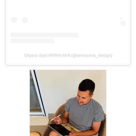
Objavu dijeli ANIMA MIA (@animamia_design)