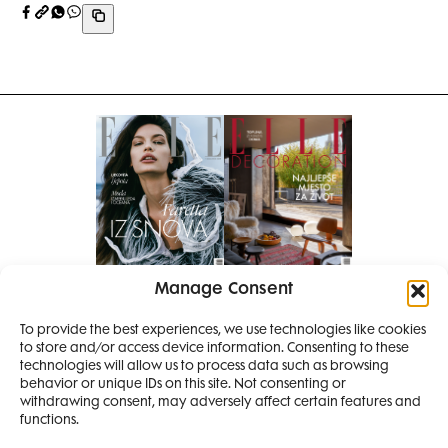
Manage Consent
Pretplati se na časopis
To provide the best experiences, we use technologies like cookies
PRETPLATITE SE
to store and/or access device information. Consenting to these
SMANJI
technologies will allow us to process data such as browsing
behavior or unique IDs on this site. Not consenting or
withdrawing consent, may adversely affect certain features and
4 IZDANJA
functions.
MAGAZINA ELLE