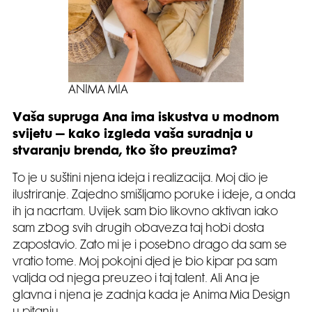
ANIMA MIA
Vaša supruga Ana ima iskustva u modnom
svijetu – kako izgleda vaša suradnja u
stvaranju brenda, tko što preuzima?
To je u suštini njena ideja i realizacija. Moj dio je
ilustriranje. Zajedno smišljamo poruke i ideje, a onda
ih ja nacrtam. Uvijek sam bio likovno aktivan iako
sam zbog svih drugih obaveza taj hobi dosta
zapostavio. Zato mi je i posebno drago da sam se
vratio tome. Moj pokojni djed je bio kipar pa sam
valjda od njega preuzeo i taj talent. Ali Ana je
glavna i njena je zadnja kada je Anima Mia Design