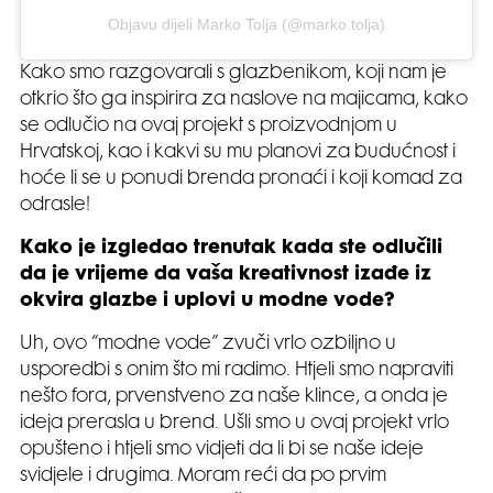
Objavu dijeli Marko Tolja (@marko.tolja)
Kako smo razgovarali s glazbenikom, koji nam je
otkrio što ga inspirira za naslove na majicama, kako
se odlučio na ovaj projekt s proizvodnjom u
Hrvatskoj, kao i kakvi su mu planovi za budućnost i
hoće li se u ponudi brenda pronaći i koji komad za
odrasle!
Kako je izgledao trenutak kada ste odlučili
da je vrijeme da vaša kreativnost izađe iz
okvira glazbe i uplovi u modne vode?
Uh, ovo “modne vode” zvuči vrlo ozbiljno u
usporedbi s onim što mi radimo. Htjeli smo napraviti
nešto fora, prvenstveno za naše klince, a onda je
ideja prerasla u brend. Ušli smo u ovaj projekt vrlo
opušteno i htjeli smo vidjeti da li bi se naše ideje
svidjele i drugima. Moram reći da po prvim