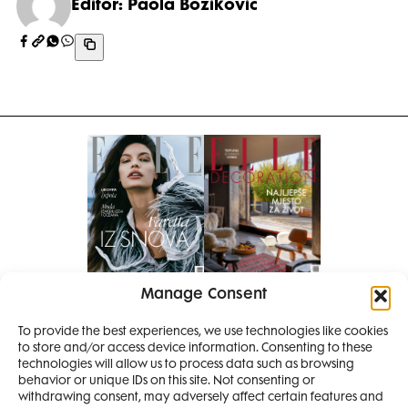
Editor: Paola Boziković
Manage Consent
Pretplati se na časopis
PRETPLATITE SE
To provide the best experiences, we use technologies like cookies
to store and/or access device information. Consenting to these
SMANJI
technologies will allow us to process data such as browsing
behavior or unique IDs on this site. Not consenting or
withdrawing consent, may adversely affect certain features and