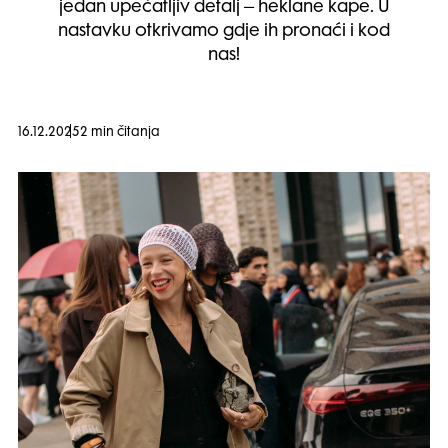
jedan upečatljiv detalj – heklane kape. U
nastavku otkrivamo gdje ih pronaći i kod
nas!
16.12.2025
2 min čitanja