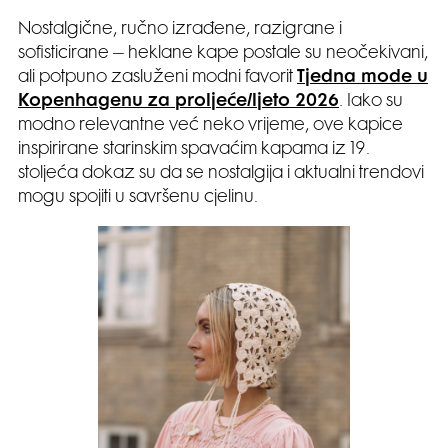
Nostalgične, ručno izrađene, razigrane i
sofisticirane – heklane kape postale su neočekivani,
ali potpuno zasluženi modni favorit
Tjedna mode u
Kopenhagenu za proljeće/ljeto 2026
. Iako su
modno relevantne već neko vrijeme, ove kapice
inspirirane starinskim spavaćim kapama iz 19.
stoljeća dokaz su da se nostalgija i aktualni trendovi
mogu spojiti u savršenu cjelinu.