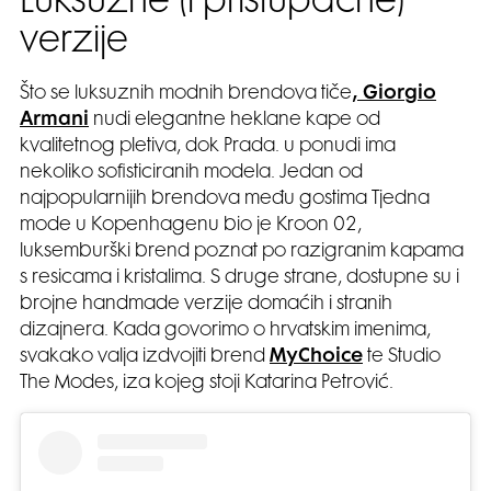
Luksuzne (i pristupačne)
verzije
Što se luksuznih modnih brendova tiče
, Giorgio
Armani
nudi elegantne heklane kape od
kvalitetnog pletiva, dok Prada. u ponudi ima
nekoliko sofisticiranih modela. Jedan od
najpopularnijih brendova među gostima Tjedna
mode u Kopenhagenu bio je Kroon 02,
luksemburški brend poznat po razigranim kapama
s resicama i kristalima. S druge strane, dostupne su i
brojne handmade verzije domaćih i stranih
dizajnera. Kada govorimo o hrvatskim imenima,
svakako valja izdvojiti brend
MyChoice
te Studio
The Modes, iza kojeg stoji Katarina Petrović.