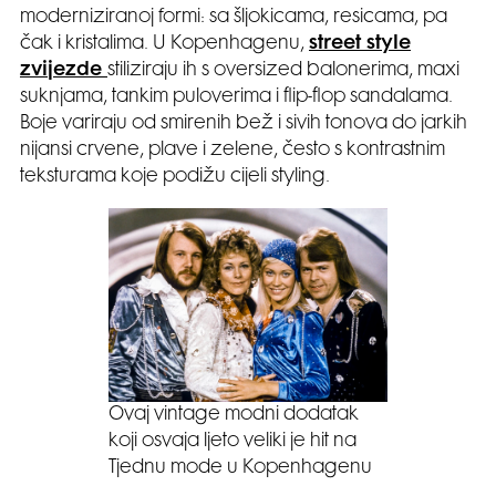
moderniziranoj formi: sa šljokicama, resicama, pa
čak i kristalima. U Kopenhagenu,
street style
zvijezde
stiliziraju ih s oversized balonerima, maxi
suknjama, tankim puloverima i flip-flop sandalama.
Boje variraju od smirenih bež i sivih tonova do jarkih
nijansi crvene, plave i zelene, često s kontrastnim
teksturama koje podižu cijeli styling.
Ovaj vintage modni dodatak
koji osvaja ljeto veliki je hit na
Tjednu mode u Kopenhagenu