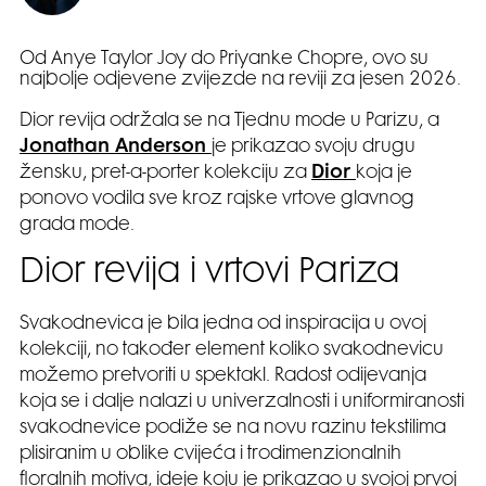
Od Anye Taylor Joy do Priyanke Chopre, ovo su
najbolje odjevene zvijezde na reviji za jesen 2026.
Dior revija održala se na Tjednu mode u Parizu, a
Jonathan Anderson
je prikazao svoju drugu
žensku, pret-a-porter kolekciju za
Dior
koja je
ponovo vodila sve kroz rajske vrtove glavnog
grada mode.
Dior revija i vrtovi Pariza
Svakodnevica je bila jedna od inspiracija u ovoj
kolekciji, no također element koliko svakodnevicu
možemo pretvoriti u spektakl. Radost odijevanja
koja se i dalje nalazi u univerzalnosti i uniformiranosti
svakodnevice podiže se na novu razinu tekstilima
plisiranim u oblike cvijeća i trodimenzionalnih
floralnih motiva, ideje koju je prikazao u svojoj prvoj