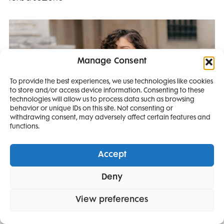
Manage Consent
To provide the best experiences, we use technologies like cookies
to store and/or access device information. Consenting to these
SMANJI
technologies will allow us to process data such as browsing
behavior or unique IDs on this site. Not consenting or
withdrawing consent, may adversely affect certain features and
4 IZDANJA
Look dana: Zendaya na Louis Vuitton reviji u
functions.
modernoj interpretaciji vjenčanice
MAGAZINA ELLE
I 2 IZDANJA ELLE
Accept
DECORATIONA +
Deny
POKLON
ZA
SAMO
49,99
View preferences
EURA