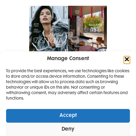
Manage Consent
Pretplati se na časopis
To provide the best experiences, we use technologies like cookies
PRETPLATITE SE
to store and/or access device information. Consenting to these
technologies will allow us to process data such as browsing
behavior or unique IDs on this site. Not consenting or
withdrawing consent, may adversely affect certain features and
functions.
Accept
Elle Projects
Elle Beauty Awards
Elle Style Awards
Deny
Horoskop
Elle stav
Lifestyle
Decoration