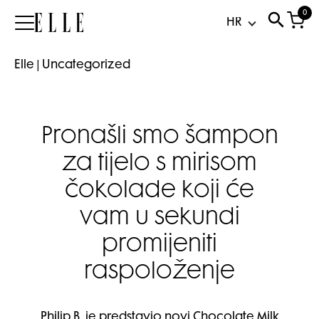
0
Elle
Elle
|
Uncategorized
Pronašli smo šampon
za tijelo s mirisom
čokolade koji će
vam u sekundi
promijeniti
raspoloženje
Philip B. je predstavio novi Chocolate Milk