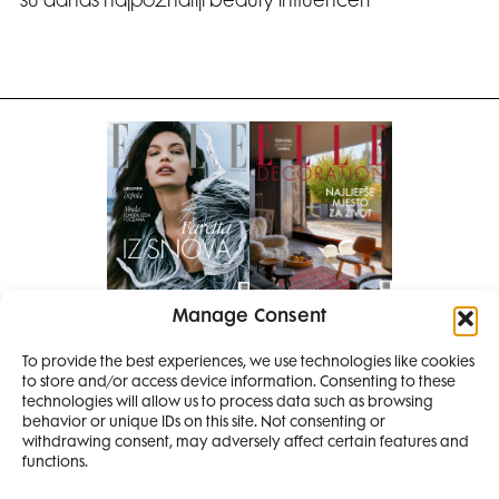
su danas najpoznatiji beauty influenceri
Manage Consent
Pretplati se na časopis
PRETPLATITE SE
To provide the best experiences, we use technologies like cookies
to store and/or access device information. Consenting to these
SMANJI
technologies will allow us to process data such as browsing
behavior or unique IDs on this site. Not consenting or
withdrawing consent, may adversely affect certain features and
4 IZDANJA
functions.
MAGAZINA ELLE