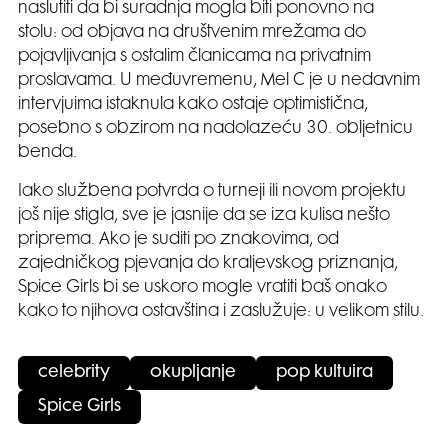
naslutiti da bi suradnja mogla biti ponovno na
stolu: od objava na društvenim mrežama do
pojavljivanja s ostalim članicama na privatnim
proslavama. U međuvremenu, Mel C je u nedavnim
intervjuima istaknula kako ostaje optimistična,
posebno s obzirom na nadolazeću 30. obljetnicu
benda.
Iako službena potvrda o turneji ili novom projektu
još nije stigla, sve je jasnije da se iza kulisa nešto
priprema. Ako je suditi po znakovima, od
zajedničkog pjevanja do kraljevskog priznanja,
Spice Girls bi se uskoro mogle vratiti baš onako
kako to njihova ostavština i zaslužuje: u velikom stilu.
celebrity
okupljanje
pop kultuira
Spice Girls