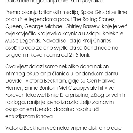
potaknule nagađanja o velikom povratku.
Prema pisanju britanskih medija, Spice Girls bi se time
pridružile legendama poput The Rolling Stones,
Queen, George Michael i Shirley Bassey, koje je već
ovjekovječila Kraljevska kovnica u sklopu kolekcije
Music Legends. Navodi se i da je kralj Charles
osobno dao zeleno svjetlo da se bend nađe na
prigodnim kovanicama od 2 i 5 funti.
Ova vijest dolazi samo nekoliko dana nakon
intimnog okupljanja članica u londonskom domu
Davida i Victoria Beckham, gdje su Geri Halliwell-
Horner, Emma Bunton i Mel C zapjevale hit Viva
Forever. Iako Mel B nije bila prisutna, zbog privatnih
razloga, ranije je javno izrazila želju za novim
okupljanjem benda, dodatno raspirujući
entuzijazam fanova.
Victoria Beckham već neko vrijeme diskretno daje