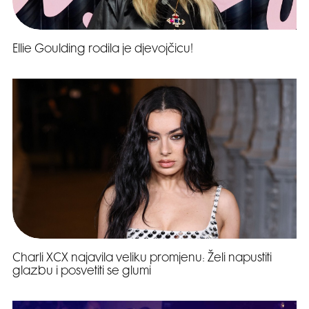
Ellie Goulding rodila je djevojčicu!
Charli XCX najavila veliku promjenu: Želi napustiti
glazbu i posvetiti se glumi