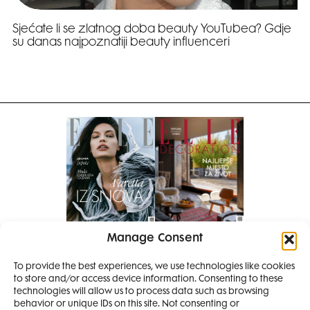
Sjećate li se zlatnog doba beauty YouTubea? Gdje
su danas najpoznatiji beauty influenceri
Manage Consent
Pretplati se na časopis
PRETPLATITE SE
To provide the best experiences, we use technologies like cookies
to store and/or access device information. Consenting to these
SMANJI
technologies will allow us to process data such as browsing
behavior or unique IDs on this site. Not consenting or