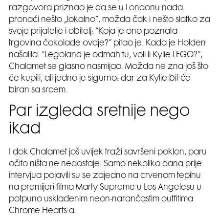
razgovora priznao je da se u Londonu nada
pronaći nešto „lokalno“, možda čak i nešto slatko za
svoje prijatelje i obitelj: “Koja je ono poznata
trgovina čokolade ovdje?” pitao je. Kada je Holden
našalila: “Legoland je odmah tu, voli li Kylie LEGO?”,
Chalamet se glasno nasmijao. Možda ne zna još što
će kupiti, ali jedno je sigurno: dar za Kylie bit će
biran sa srcem.
Par izgleda sretnije nego
ikad
I dok Chalamet još uvijek traži savršeni poklon, paru
očito ništa ne nedostaje. Samo nekoliko dana prije
intervjua pojavili su se zajedno na crvenom tepihu
na premijeri filma Marty Supreme u Los Angelesu u
potpuno usklađenim neon-narančastim outfitima
Chrome Hearts-a.