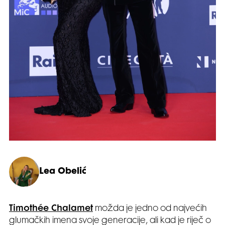
Lea Obelić
Timothée Chalamet
možda je jedno od najvećih
glumačkih imena svoje generacije, ali kad je riječ o