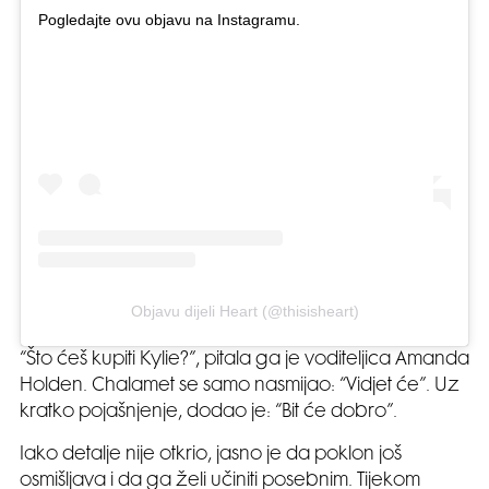
Pogledajte ovu objavu na Instagramu.
Objavu dijeli Heart (@thisisheart)
“Što ćeš kupiti Kylie?”, pitala ga je voditeljica Amanda
Holden. Chalamet se samo nasmijao: “Vidjet će”. Uz
kratko pojašnjenje, dodao je: “Bit će dobro”.
Iako detalje nije otkrio, jasno je da poklon još
osmišljava i da ga želi učiniti posebnim. Tijekom