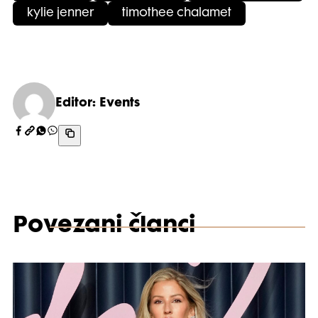
kylie jenner
timothee chalamet
Editor: Events
Povezani članci