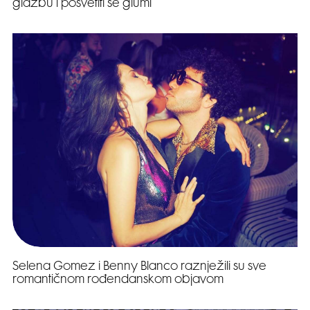
glazbu i posvetiti se glumi
Selena Gomez i Benny Blanco raznježili su sve
romantičnom rođendanskom objavom