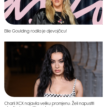
Ellie Goulding rodila je djevojčicu!
Charli XCX najavila veliku promjenu: Želi napustiti