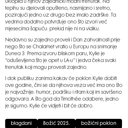
uklopila u njihov zajednički modni trenutak. Na
tepihu su djelovali opušteno, nasmijano i sretno,
pozirajući jedno uz drugo bez imalo zadrške. Ta
vedrina dodatno potvrđuje ono što izvori već
mjesecima šapuću: prekid nije ni na vidiku.
Nedavno su zajedno proveli i Dan zahvalnosti prije
nego što se Chalamet vratio u Europu na snimanje
Dunea 3. Prema izvoru bliskom paru, Kylie je
“oduševljena što je opet u LA-u” i jedva čeka svaki
trenutak koji mogu provesti zajedno.
I dok publiku zanima kakav će poklon Kylie dobiti
ove godine, čini se da njihova veza već ima ono što
je najvažnije: humor, podršku i ritam koji im savršeno
odgovara. A što god da Timothée odabere, jedno
je sigurno: Kylie će vidjeti i bit će dobro.
blagdani
Božić 2025.
božićni poklon