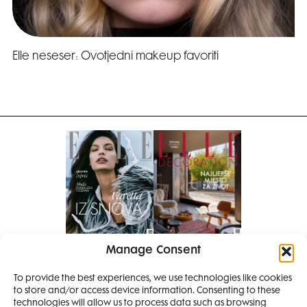
Elle neseser: Ovotjedni makeup favoriti
Manage Consent
Pretplati se na časopis
To provide the best experiences, we use technologies like cookies
PRETPLATITE SE
to store and/or access device information. Consenting to these
SMANJI
technologies will allow us to process data such as browsing