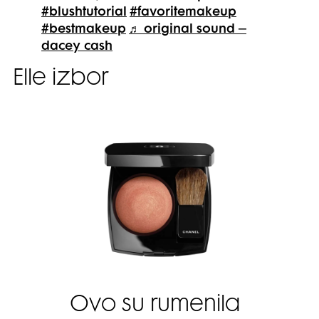
#blushtutorial
#favoritemakeup
#bestmakeup
♬ original sound –
dacey cash
Elle izbor
Ovo su rumenila