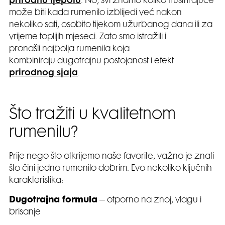
prirodnu ljepotu
. No, svi znamo koliko frustrirajuće
može biti kada rumenilo izblijedi već nakon
nekoliko sati, osobito tijekom užurbanog dana ili za
vrijeme toplijih mjeseci. Zato smo istražili i
pronašli najbolja rumenila koja
kombiniraju dugotrajnu postojanost i efekt
prirodnog sjaja
.
Što tražiti u kvalitetnom
rumenilu?
Prije nego što otkrijemo naše favorite, važno je znati
što čini jedno rumenilo dobrim. Evo nekoliko ključnih
karakteristika:
Dugotrajna formula
– otporno na znoj, vlagu i
brisanje