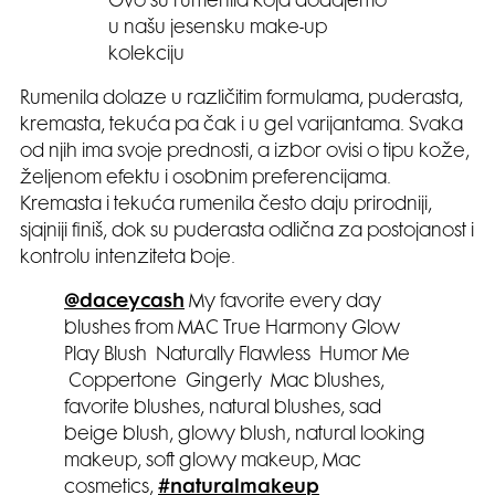
Ovo su rumenila koja dodajemo
u našu jesensku make-up
kolekciju
Rumenila dolaze u različitim formulama, puderasta,
kremasta, tekuća pa čak i u gel varijantama. Svaka
od njih ima svoje prednosti, a izbor ovisi o tipu kože,
željenom efektu i osobnim preferencijama.
Kremasta i tekuća rumenila često daju prirodniji,
sjajniji finiš, dok su puderasta odlična za postojanost i
kontrolu intenziteta boje.
@daceycash
My favorite every day
blushes from MAC True Harmony Glow
Play Blush Naturally Flawless Humor Me
Coppertone Gingerly Mac blushes,
favorite blushes, natural blushes, sad
beige blush, glowy blush, natural looking
makeup, soft glowy makeup, Mac
cosmetics,
#naturalmakeup