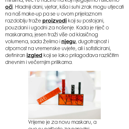
mirisima, već i u načinu na koji njegujemo i ističemo
oči
. Hladniji dani, vjetar, kiša i suhi zrak mogu utjecati
na naš make-up pa se u ovom prijelaznom
razdoblju traže
proizvodi
koji su postojani,
pouzdani i ugodni za nošenje. Kada je riječ o
maskarama, jesen traži više od klasičnog
volumena, sada želimo i
njegu
, dugotrajnost i
otpornost na vremenske uvjete, ali i sofisticirani,
definiran
izgled
koji se lako prilagođava različitim
dnevnim i večernjim prilikama.
Vrijeme je za novu maskaru, a