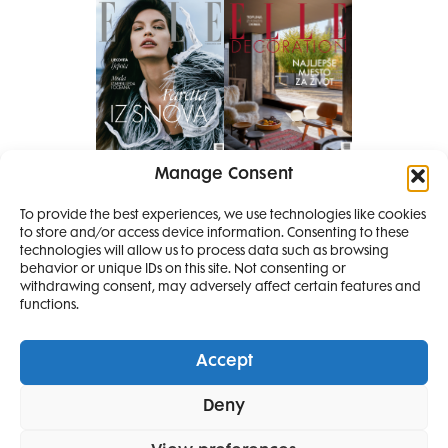
Manage Consent
Pretplati se na časopis
To provide the best experiences, we use technologies like cookies
PRETPLATITE SE
to store and/or access device information. Consenting to these
SMANJI
technologies will allow us to process data such as browsing
behavior or unique IDs on this site. Not consenting or
withdrawing consent, may adversely affect certain features and
4 IZDANJA
functions.
MAGAZINA ELLE
I 2 IZDANJA ELLE
Accept
DECORATIONA +
Elle Projects
Elle Beauty Awards
Elle Style Awards
Deny
POKLON
ZA
Horoskop
Elle stav
Lifestyle
Decoration