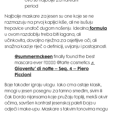
ovo su najbolje za naredni
period
Najbolje maskare za jesen su one koje se ne
razmazuju na prvoj kapljici kiše, ali ne isušuju
trepavice unatoč dugom nošenju. Idealna
formula
u ovom razdoblju treba biti lagana, ali
učinkovita, dovoljno nježna za osjetljive oči, ali
snažna kad je riječ o definiciji, uvijanju i postojanosti.
@summermckeen
finally found the best
mascara ever !!🙂‍↕️🙂‍↕️ @tarte cosmetics
♬
Gioventu’ di notte – Seq. 4 – Piero
Piccioni
Boje također igraju ulogu. Iako crna ostaje klasik,
mnogi u jesen posegnu za tamno smeđim, sivim ili
čak bordo nijansama koje pružaju topliji, mekši okvir
očima, savršen kontrast jesenskoj paleti boja u
odjeći i make-upu. Maskare s takvim tonovima mogu