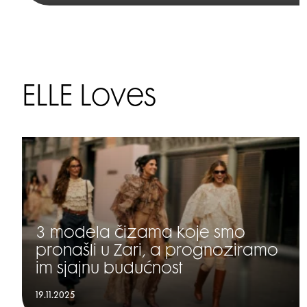
ELLE Loves
3 modela čizama koje smo
pronašli u Zari, a prognoziramo
im sjajnu budućnost
19.11.2025